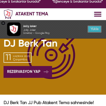
ceye iz bırakanlar burada!*
*Eğlenceye iz bırakanlar burada!*
ATAKENT TEMA
GEÇMİŞ ETKİNLİK
×
Jolly Joker
Yükle
Jolly Joker
Ücretsiz - Google Play
DJ Berk Tan
11
HAZIRAN 2025
Çarşamba
REZERVASYON YAP
DJ Berk Tan JJ Pub Atakent Tema sahnesinde!