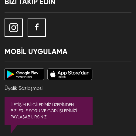
BİZİ TAKİP EDİN
MOBİL UYGULAMA
Üyelik Sözleşmesi
İLETİŞİM BİLGİLERİMİZ ÜZERİNDEN
BİZLERLE SORU VE GÖRÜŞLERİNİZİ
PAYLAŞABİLİRSİNİZ.