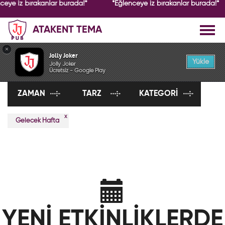
ceye iz bırakanlar burada!*
*Eğlenceye iz bırakanlar burada!*
ATAKENT TEMA
×
ETKİNLİKLER
Jolly Joker
Yükle
Jolly Joker
Ücretsiz - Google Play
ZAMAN
TARZ
KATEGORI
x
Gelecek Hafta
YENİ ETKİNLİKLERDE